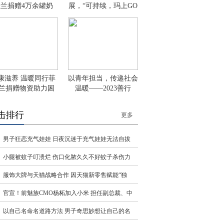
兰捐赠4万余罐奶
展，“可持续，玛上GO
康滋养 温暖同行菲
以青年担当，传递社会
兰捐赠物资助力困
温暖——2023善行
击排行
更多
男子狂恋充气娃娃 日夜沉迷于充气娃娃无法自拔
小腿被蚊子叮溃烂 伤口化脓久久不好蚊子杀伤力
服饰大牌与天猫战略合作 因天猫新零售赋能“独
官宣！前魅族CMO杨柘加入小米 担任副总裁、中
以自己名命名道路方法 男子奇思妙想让自己的名