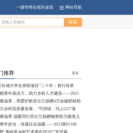
一键华商在线到桌面
网站导航
门推荐
更多
新长城大学生资助项目”二十年：善行传承
能青年就业力，助力乡村人才建设——2023
康滋养，用爱护航菲仕兰捐赠4万余罐奶粉助
力乡村高质量发展，“可持续，玛上GO”项
康滋养 温暖同行菲仕兰捐赠物资助力困境儿
青年担当，传递社会温暖——2023善行100·
野·青砖里乡村艺术周在四川广安开幕