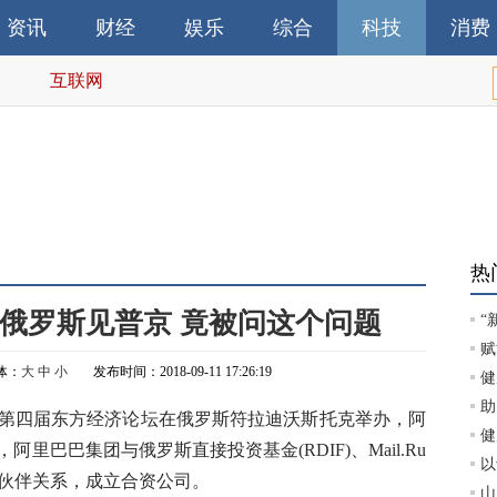
资讯
财经
娱乐
综合
科技
消费
互联网
热
俄罗斯见普京 竟被问这个问题
“
赋
体：
大
中
小
发布时间：2018-09-11 17:26:19
健
助
第四届东方经济论坛在俄罗斯符拉迪沃斯托克举办，阿
健
巴巴集团与俄罗斯直接投资基金(RDIF)、Mail.Ru
以
合作伙伴关系，成立合资公司。
山