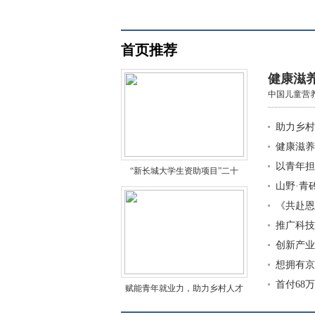
首页推荐
健康滋
中国儿童营
助力乡村
健康滋养
以青年担
“新长城大学生资助项目”二十
山野·青
《共赴恩
推广科技
创新产业
想拥有京
首付68
赋能青年就业力，助力乡村人才