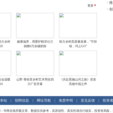
推
更多
创
助力乡村
健康滋养，用爱护航菲仕兰
助力乡村高质量发展，“可持
20
捐赠4万余罐奶粉
续，玛上GO”
社会温暖
山野·青砖里乡村艺术周在四
《共赴恩施山河之旅》首发
10
川广安开幕
亮相中国之声
本站
|
招聘信息
|
网址导航
|
免责申明
|
意见反馈
|
投资
明：华商在线所载文章、数据仅供参考，其原创性、真实性请自行核实，投资有风险，