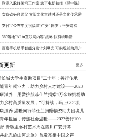
腾讯入股好莱坞工作室 旗下电影包括《碟中谍》
女孩磕头拜师父 古旧文化太过时还是文化传承需
支付宝公布年度祝福汉字“安” 网友：平安是福
360落地“All in互联网内容”战略 快剪辑助新
百度手机助手智能分发计划曝光 可实现辅助用户
新更新
更多
新长城大学生资助项目”二十年：善行传承
能青年就业力，助力乡村人才建设——2023
康滋养，用爱护航菲仕兰捐赠4万余罐奶粉助
力乡村高质量发展，“可持续，玛上GO”项
康滋养 温暖同行菲仕兰捐赠物资助力困境儿
青年担当，传递社会温暖——2023善行100·
野·青砖里乡村艺术周在四川广安开幕
共赴恩施山河之旅》首发亮相中国之声