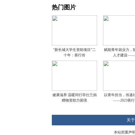
热门图片
“新长城大学生资助项目”二
赋能青年就业力，
十年：善行传
人才建设——
健康滋养 温暖同行菲仕兰捐
以青年担当，传递
赠物资助力困境
——2023善行
关于
本站郑重声