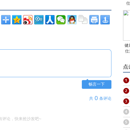
仕
健
仕
点
畅言一下
0
共
条评论
有评论，快来抢沙发吧~