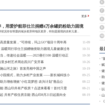
更多
养，用爱护航菲仕兰捐赠4万余罐奶粉助力困境
养状况存在明显的城乡差异和地区差异，特别是困境的农村儿童...
高质量发展，“可持续，玛上GO”项目十周年再
11-09
最
 温暖同行菲仕兰捐赠物资助力困境儿童健康过冬
10-31
当，传递社会温暖——2023善行100·温暖行动正
10-30
“
砖里乡村艺术周在四川广安开幕
10-26
赋
施山河之旅》首发亮相中国之声
10-19
健
小院模式，助力乡村产业发展 ——新长城科技小
09-25
助
助力增收增效“小红花梦想·农兴计划”善品公
08-22
健
能·西山印共有产权房？点进来看看！首付只需
08-21
以
万起 共有产权住房京能·西山印8月21日起面向全
08-19
山
《